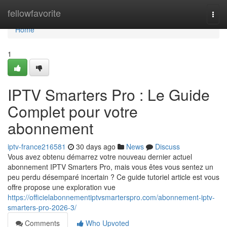
Home
fellowfavorite
Togg
navi
Home
1
IPTV Smarters Pro : Le Guide
Complet pour votre
abonnement
iptv-france216581
30 days ago
News
Discuss
Vous avez obtenu démarrez votre nouveau dernier actuel
abonnement IPTV Smarters Pro, mais vous êtes vous sentez un
peu perdu désemparé incertain ? Ce guide tutoriel article est vous
offre propose une exploration vue
https://officielabonnementiptvsmarterspro.com/abonnement-iptv-
smarters-pro-2026-3/
Comments
Who Upvoted