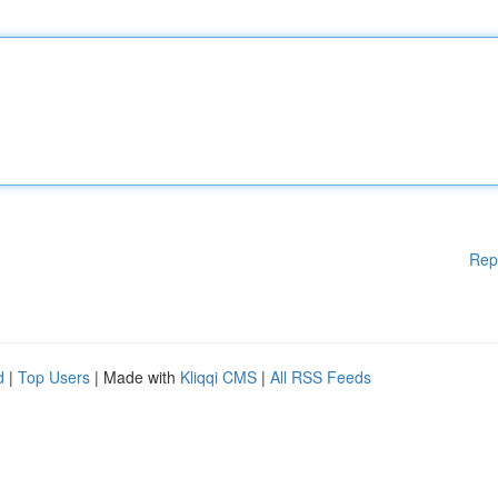
Rep
d
|
Top Users
| Made with
Kliqqi CMS
|
All RSS Feeds