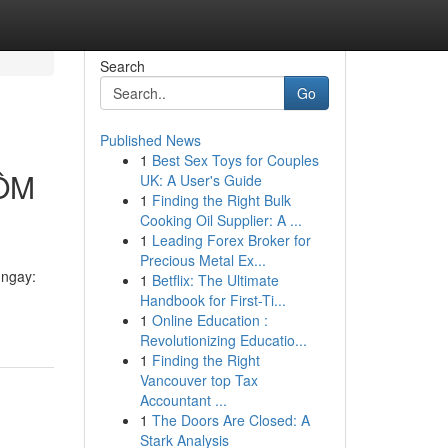
Search
Go
Published News
1
Best Sex Toys for Couples
ÔM
UK: A User's Guide
1
Finding the Right Bulk
Cooking Oil Supplier: A ...
1
Leading Forex Broker for
Precious Metal Ex...
ngay:
1
Betflix: The Ultimate
Handbook for First-Ti...
1
Online Education :
Revolutionizing Educatio...
1
Finding the Right
Vancouver top Tax
Accountant ...
1
The Doors Are Closed: A
Stark Analysis