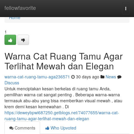
Home
fellowfavorite
Togg
navi
Home
1
Warna Cat Ruang Tamu Agar
Terlihat Mewah dan Elegan
warna-cat-ruang-tamu-aga236571
30 days ago
News
Discuss
Untuk menciptakan kesan berkelas di ruang tamu Anda,
pemilihan warna cat sangat penting . Beberapa warna-warna
termasuk abu-abu yang bisa memberikan visual mewah , atau
krem demi kesan kemewahan . Di
https://deweybpwi687250.getblogs.net/74077655/warna-cat-
ruang-tamu-agar-terlihat-mewah-dan-elegan
Comments
Who Upvoted