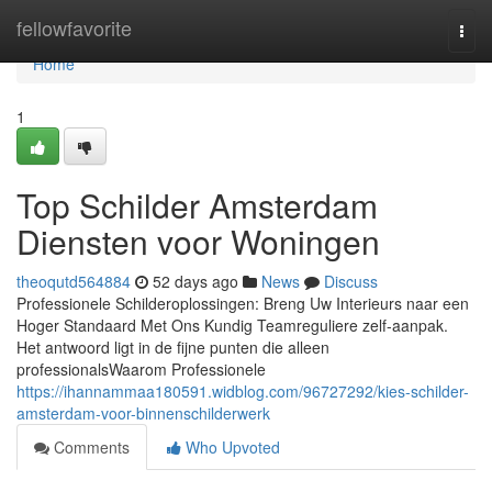
Home
fellowfavorite
Togg
navi
Home
1
Top Schilder Amsterdam
Diensten voor Woningen
theoqutd564884
52 days ago
News
Discuss
Professionele Schilderoplossingen: Breng Uw Interieurs naar een
Hoger Standaard Met Ons Kundig Teamreguliere zelf-aanpak.
Het antwoord ligt in de fijne punten die alleen
professionalsWaarom Professionele
https://ihannammaa180591.widblog.com/96727292/kies-schilder-
amsterdam-voor-binnenschilderwerk
Comments
Who Upvoted