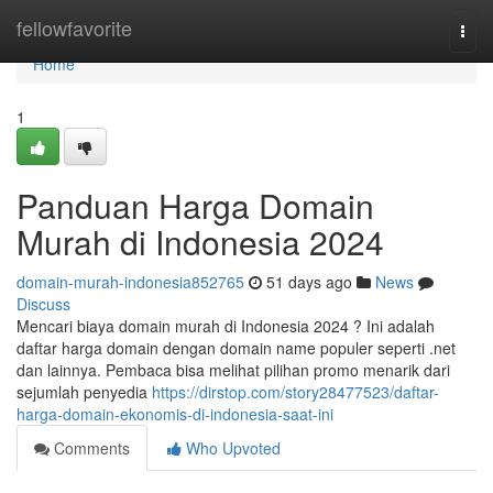
Home
fellowfavorite
Togg
navi
Home
1
Panduan Harga Domain
Murah di Indonesia 2024
domain-murah-indonesia852765
51 days ago
News
Discuss
Mencari biaya domain murah di Indonesia 2024 ? Ini adalah
daftar harga domain dengan domain name populer seperti .net
dan lainnya. Pembaca bisa melihat pilihan promo menarik dari
sejumlah penyedia
https://dirstop.com/story28477523/daftar-
harga-domain-ekonomis-di-indonesia-saat-ini
Comments
Who Upvoted