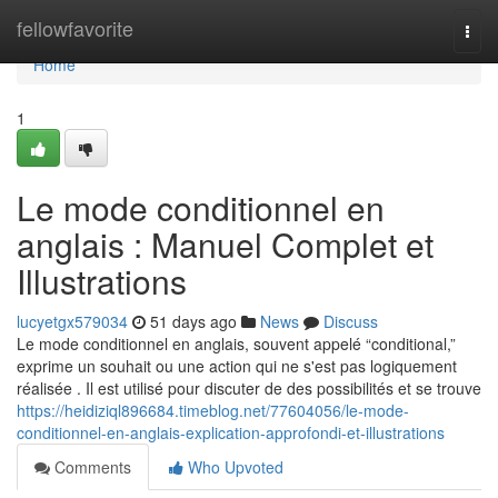
Home
fellowfavorite
Togg
navi
Home
1
Le mode conditionnel en
anglais : Manuel Complet et
Illustrations
lucyetgx579034
51 days ago
News
Discuss
Le mode conditionnel en anglais, souvent appelé “conditional,”
exprime un souhait ou une action qui ne s'est pas logiquement
réalisée . Il est utilisé pour discuter de des possibilités et se trouve
https://heidiziql896684.timeblog.net/77604056/le-mode-
conditionnel-en-anglais-explication-approfondi-et-illustrations
Comments
Who Upvoted