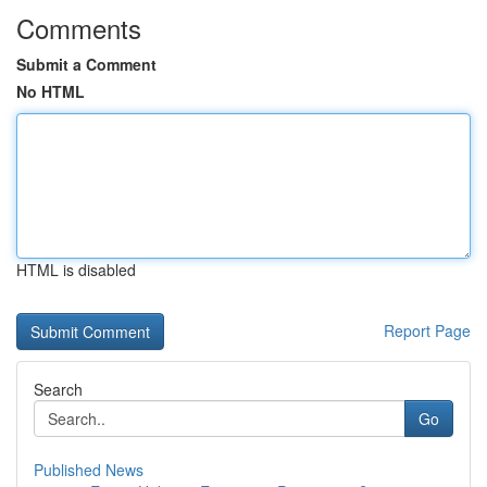
Comments
Submit a Comment
No HTML
HTML is disabled
Report Page
Search
Go
Published News