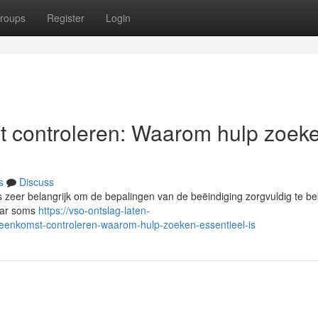
roups
Register
Login
t controleren: Waarom hulp zoek
s
Discuss
s zeer belangrijk om de bepalingen van de beëindiging zorgvuldig te bek
maar soms
https://vso-ontslag-laten-
reenkomst-controleren-waarom-hulp-zoeken-essentieel-is