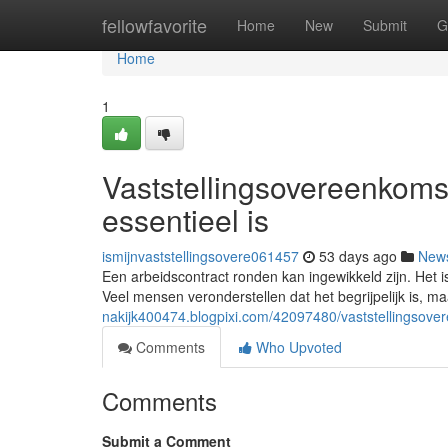
Home
fellowfavorite
Home
New
Submit
G
Home
1
Vaststellingsovereenkoms
essentieel is
ismijnvaststellingsovere061457
53 days ago
New
Een arbeidscontract ronden kan ingewikkeld zijn. Het i
Veel mensen veronderstellen dat het begrijpelijk is, 
nakijk400474.blogpixi.com/42097480/vaststellingsove
Comments
Who Upvoted
Comments
Submit a Comment