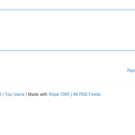
Rep
d
|
Top Users
| Made with
Kliqqi CMS
|
All RSS Feeds