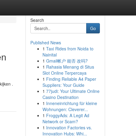
Search
Go
Published News
1
Taxi Rides from Noida to
en
Nainital
1
Gmail帐户 能否 改吗?
1
Rahasia Menang di Situs
Slot Online Terpercaya
1
Finding Reliable A4 Paper
ijken .
Suppliers: Your Guide
1
77judi: Your Ultimate Online
Casino Destination
1
Inneneinrichtung für kleine
Wohnungen: Cleverer...
1
FroggyAds: A Legit Ad
Network or Scam?
1
Innovation Factories vs.
Innovation Hubs: Whi...