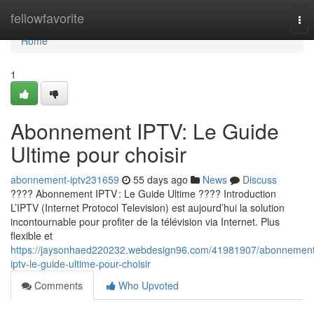
Home
fellowfavorite
Tog
nav
Home
1
Abonnement IPTV: Le Guide
Ultime pour choisir
abonnement-iptv231659
55 days ago
News
Discuss
???? Abonnement IPTV : Le Guide Ultime ???? Introduction
L’IPTV (Internet Protocol Television) est aujourd’hui la solution
incontournable pour profiter de la télévision via Internet. Plus
flexible et
https://jaysonhaed220232.webdesign96.com/41981907/abonnement
iptv-le-guide-ultime-pour-choisir
Comments
Who Upvoted