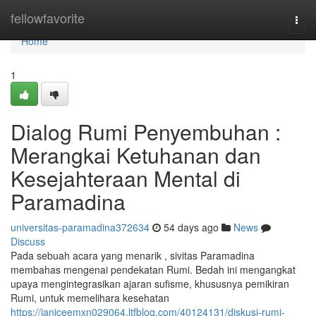
Home
fellowfavorite
Togg
navi
Home
1
Dialog Rumi Penyembuhan :
Merangkai Ketuhanan dan
Kesejahteraan Mental di
Paramadina
universitas-paramadina372634
54 days ago
News
Discuss
Pada sebuah acara yang menarik , sivitas Paramadina
membahas mengenai pendekatan Rumi. Bedah ini mengangkat
upaya mengintegrasikan ajaran sufisme, khususnya pemikiran
Rumi, untuk memelihara kesehatan
https://janiceemxn029064.ltfblog.com/40124131/diskusi-rumi-