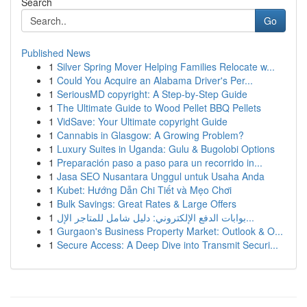
Search
Go
Published News
1
Silver Spring Mover Helping Families Relocate w...
1
Could You Acquire an Alabama Driver's Per...
1
SeriousMD copyright: A Step-by-Step Guide
1
The Ultimate Guide to Wood Pellet BBQ Pellets
1
VidSave: Your Ultimate copyright Guide
1
Cannabis in Glasgow: A Growing Problem?
1
Luxury Suites in Uganda: Gulu & Bugolobi Options
1
Preparación paso a paso para un recorrido in...
1
Jasa SEO Nusantara Unggul untuk Usaha Anda
1
Kubet: Hướng Dẫn Chi Tiết và Mẹo Chơi
1
Bulk Savings: Great Rates & Large Offers
1
بوابات الدفع الإلكتروني: دليل شامل للمتاجر الإل...
1
Gurgaon's Business Property Market: Outlook & O...
1
Secure Access: A Deep Dive into Transmit Securi...