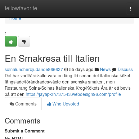
Home
fellowfavorite
Togg
navi
Home
1
En Smakresa till Italien
solnaluncherbjudande866627
55 days ago
News
Discuss
Det har varit/är/skulle vara en lång tid sedan det italienska köket
fängslade/förändrades/växte den svenska smaken, men
Restaurang Solna/Solnas Italienska Krog/Kökets Ära är ett bevis
på att den
https://jayapkrh737543.webdesign96.com/profile
Comments
Who Upvoted
Comments
Submit a Comment
No HTML