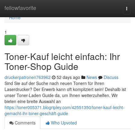
Home
fellowfavorite
Togg
navi
Home
1
Toner-Kauf leicht einfach: Ihr
Toner-Shop Guide
druckerpatronen763962
52 days ago
News
Discuss
Sind Sie auf der Suche nach neuen Tonern für Ihren
Laserdrucker? Der Erwerb kann oft kompliziert sein! Deshalb ist
unser Toner-Laden Guide da, um Ihnen weiterzuhelfen. Wir
bieten eine breite Auswahl an
https://toner005371.blogripley.com/42551350/toner-kauf-leicht-
gemacht-ihr-toner-geschäft-guide
Comments
Who Upvoted