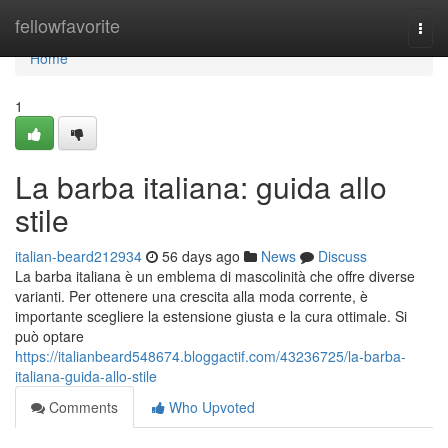
Home
fellowfavorite
Togg
navi
Home
1
La barba italiana: guida allo
stile
italian-beard212934
56 days ago
News
Discuss
La barba italiana è un emblema di mascolinità che offre diverse
varianti. Per ottenere una crescita alla moda corrente, è
importante scegliere la estensione giusta e la cura ottimale. Si
può optare
https://italianbeard548674.bloggactif.com/43236725/la-barba-
italiana-guida-allo-stile
Comments
Who Upvoted