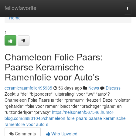
Home
fellowfavorite
Togg
navi
Home
1
Chameleon Folie Paars:
Paarse Keramische
Ramenfolie voor Auto's
ceramicraamfolie495935
56 days ago
News
Discuss
Zoekt u "de" "bijzondere" "uitstraling" voor "uw" "auto"?
Chameleon Folie Paars is "de" "premium" "keuze"! Deze "violette"
"geharde" "folie voor ramen" biedt "de" "prachtige" "glans" en
"uitzonderlijke" "privacy"
https://nelsonetnf567546.humor-
blog.com/39831045/chameleon-folie-paars-paarse-keramische-
ramenfolie-voor-auto-s
Comments
Who Upvoted