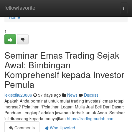
Home
fellowfavorite
Togg
navi
Home
1
Seminar Emas Trading Sejak
Awal: Bimbingan
Komprehensif kepada Investor
Pemula
lexiexfli623806
57 days ago
News
Discuss
Apakah Anda berminat untuk mulai trading investasi emas tetapi
merasa? Pelatihan "Pelatihan Logam Mulia Jual Beli Dari Dasar:
Panduan Lengkap" adalah jawaban terbaik untuk Anda. Seminar
ini dirancang kepada menyajikan
https://tradingmudah.com
Comments
Who Upvoted