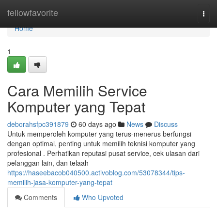
Home
fellowfavorite
Togg
navi
Home
1
Cara Memilih Service
Komputer yang Tepat
deborahsfpc391879
60 days ago
News
Discuss
Untuk memperoleh komputer yang terus-menerus berfungsi
dengan optimal, penting untuk memilih teknisi komputer yang
profesional . Perhatikan reputasi pusat service, cek ulasan dari
pelanggan lain, dan telaah
https://haseebacob040500.activoblog.com/53078344/tips-
memilih-jasa-komputer-yang-tepat
Comments
Who Upvoted