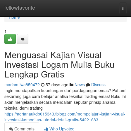
Home
fellowfavorite
Togg
navi
Home
1
Menguasai Kajian Visual
Investasi Logam Mulia Buku
Lengkap Gratis
mariamtiwa850472
57 days ago
News
Discuss
Ingin mendapatkan keuntungan dari perdagangan emas? Pahami
sekarang juga cara belajar analisa teknikal trading emas! Buku ini
akan menjelaskan secara mendalam seputar prinsip analisa
teknikal demi trading
https://adrianaukdb015343.tblogz.com/mempelajari-kajian-visual-
investasi-komoditas-tutorial-detail-gratis-54221683
Comments
Who Upvoted