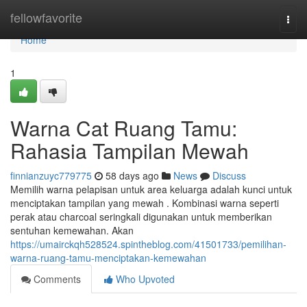
Home
fellowfavorite
Togg
navi
Home
1
Warna Cat Ruang Tamu:
Rahasia Tampilan Mewah
finnianzuyc779775
58 days ago
News
Discuss
Memilih warna pelapisan untuk area keluarga adalah kunci untuk
menciptakan tampilan yang mewah . Kombinasi warna seperti
perak atau charcoal seringkali digunakan untuk memberikan
sentuhan kemewahan. Akan
https://umairckqh528524.spintheblog.com/41501733/pemilihan-
warna-ruang-tamu-menciptakan-kemewahan
Comments
Who Upvoted