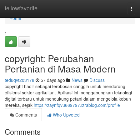
Home
fellowfavorite
Togg
navi
Home
1
copyright: Perubahan
Pertanian di Masa Modern
teduqvt203178
57 days ago
News
Discuss
copyright hadir sebagai terobosan canggih untuk mendorong
efisiensi sektor agrikultur . Aplikasi ini menggabungkan teknologi
digital terbaru untuk mendukung petani dalam mengelola kebun
mereka, sejak
https://zaynfqvu669797.izrablog.com/profile
Comments
Who Upvoted
Comments