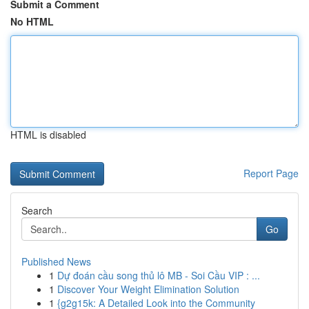
Submit a Comment
No HTML
HTML is disabled
Report Page
Search
Go
Published News
1
Dự đoán cầu song thủ lô MB - Soi Cầu VIP : ...
1
Discover Your Weight Elimination Solution
1
{g2g15k: A Detailed Look into the Community