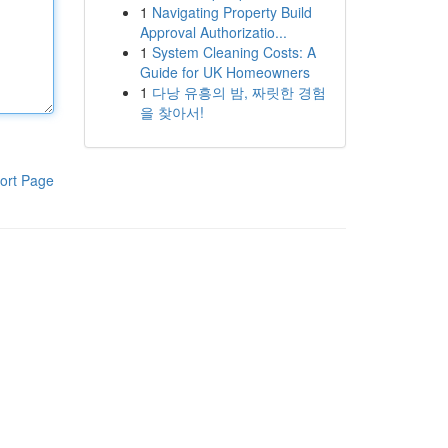
1
Navigating Property Build
Approval Authorizatio...
1
System Cleaning Costs: A
Guide for UK Homeowners
1
다낭 유흥의 밤, 짜릿한 경험
을 찾아서!
ort Page