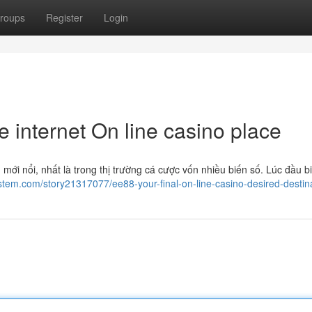
roups
Register
Login
e internet On line casino place
mới nổi, nhất là trong thị trường cá cược vốn nhiều biến số. Lúc đầu b
stem.com/story21317077/ee88-your-final-on-line-casino-desired-destin