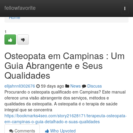
Home
fellowfavorite
Togg
navi
Home
1
Osteopata em Campinas : Um
Guia Abrangente e Seus
Qualidades
elijahnnli302676
59 days ago
News
Discuss
Procurando o osteopata qualificado em Campinas? Este manual
oferece uma visão abrangente dos serviços, métodos e
qualidades da osteopatia. A osteopatia é o terapia de saúde
integral que se concentra
https://bookmarks4seo.com/story21628171/terapeuta-osteopata-
em-campinas-o-guia-detalhado-e-suas-qualidades
Comments
Who Upvoted