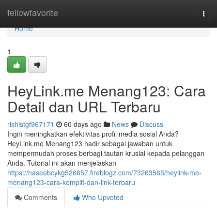
Home
fellowfavorite
Togg
navi
Home
1
HeyLink.me Menang123: Cara
Detail dan URL Terbaru
rishistgf967171
60 days ago
News
Discuss
Ingin meningkatkan efektivitas profil media sosial Anda?
HeyLink.me Menang123 hadir sebagai jawaban untuk
mempermudah proses berbagi tautan krusial kepada pelanggan
Anda. Tutorial ini akan menjelaskan
https://haseebcykg526657.fireblogz.com/73263565/heylink-me-
menang123-cara-komplit-dan-link-terbaru
Comments
Who Upvoted