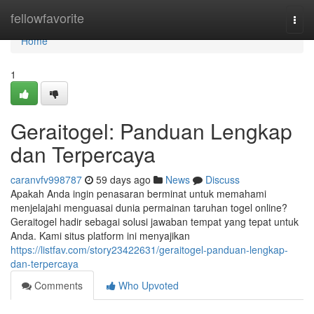
Home
fellowfavorite
Togg
navi
Home
1
Geraitogel: Panduan Lengkap
dan Terpercaya
caranvfv998787
59 days ago
News
Discuss
Apakah Anda ingin penasaran berminat untuk memahami
menjelajahi menguasai dunia permainan taruhan togel online?
Geraitogel hadir sebagai solusi jawaban tempat yang tepat untuk
Anda. Kami situs platform ini menyajikan
https://listfav.com/story23422631/geraitogel-panduan-lengkap-
dan-terpercaya
Comments
Who Upvoted