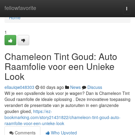
Home
fellowfavorite
Togg
navi
Home
1
Chameleon Tint Goud: Auto
Raamfolie voor een Unieke
Look
ellauiqw048303
60 days ago
News
Discuss
Wil je een opvallende look voor je wagen? Dan is Chameleon Tint
Goud raamfolie de ideale oplossing . Deze innovatieve toepassing
verandert de presentatie van je autoruiten in een glanzende
gouden gloed,
https://ez-
bookmarking.com/story21431822/chameleon-tint-goud-auto-
raamfolie-voor-een-unieke-look
Comments
Who Upvoted