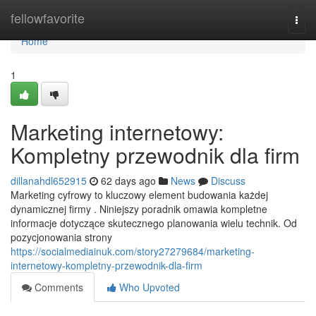
Home
fellowfavorite
Togg
navi
Home
1
Marketing internetowy:
Kompletny przewodnik dla firm
dillanahdl652915
62 days ago
News
Discuss
Marketing cyfrowy to kluczowy element budowania każdej
dynamicznej firmy . Niniejszy poradnik omawia kompletne
informacje dotyczące skutecznego planowania wielu technik. Od
pozycjonowania strony
https://socialmediainuk.com/story27279684/marketing-
internetowy-kompletny-przewodnik-dla-firm
Comments
Who Upvoted