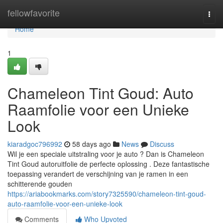
Home
fellowfavorite
Togg
navi
Home
1
Chameleon Tint Goud: Auto
Raamfolie voor een Unieke
Look
kiaradgoc796992
58 days ago
News
Discuss
Wil je een speciale uitstraling voor je auto ? Dan is Chameleon
Tint Goud autoruitfolie de perfecte oplossing . Deze fantastische
toepassing verandert de verschijning van je ramen in een
schitterende gouden
https://ariabookmarks.com/story7325590/chameleon-tint-goud-
auto-raamfolie-voor-een-unieke-look
Comments
Who Upvoted