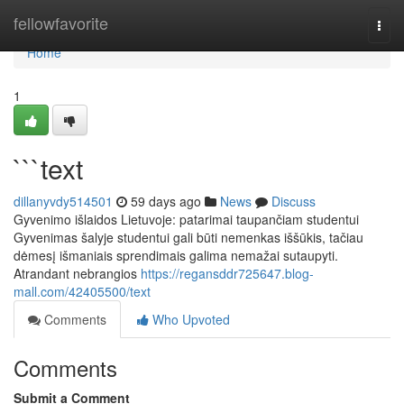
Home
fellowfavorite
Togg
navi
Home
1
```text
dillanyvdy514501
59 days ago
News
Discuss
Gyvenimo išlaidos Lietuvoje: patarimai taupančiam studentui
Gyvenimas šalyje studentui gali būti nemenkas iššūkis, tačiau
dėmesį išmaniais sprendimais galima nemažai sutaupyti.
Atrandant nebrangios
https://regansddr725647.blog-
mall.com/42405500/text
Comments
Who Upvoted
Comments
Submit a Comment