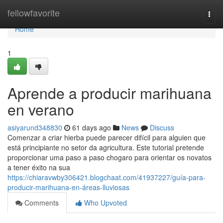
Home
fellowfavorite
Togg
navi
Home
1
Aprende a producir marihuana
en verano
asiyarund348830
61 days ago
News
Discuss
Comenzar a criar hierba puede parecer difícil para alguien que
está principiante no setor da agricultura. Este tutorial pretende
proporcionar uma paso a paso chogaro para orientar os novatos
a tener éxito na sua
https://chiaravwby306421.blogchaat.com/41937227/guía-para-
producir-marihuana-en-áreas-lluviosas
Comments
Who Upvoted