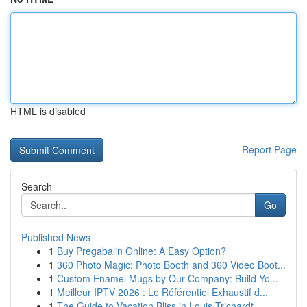
HTML is disabled
Report Page
Search
Go
Published News
1
Buy Pregabalin Online: A Easy Option?
1
360 Photo Magic: Photo Booth and 360 Video Boot...
1
Custom Enamel Mugs by Our Company: Build Yo...
1
Meilleur IPTV 2026 : Le Référentiel Exhaustif d...
1
The Guide to Vacation Bliss in Louis Trichardt