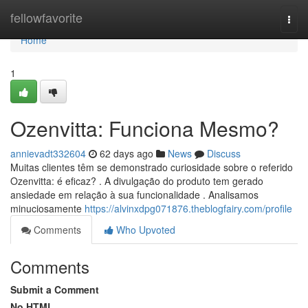
Home
fellowfavorite
Togg
navi
Home
1
Ozenvitta: Funciona Mesmo?
annievadt332604
62 days ago
News
Discuss
Muitas clientes têm se demonstrado curiosidade sobre o referido
Ozenvitta: é eficaz? . A divulgação do produto tem gerado
ansiedade em relação à sua funcionalidade . Analisamos
minuciosamente
https://alvinxdpg071876.theblogfairy.com/profile
Comments
Who Upvoted
Comments
Submit a Comment
No HTML