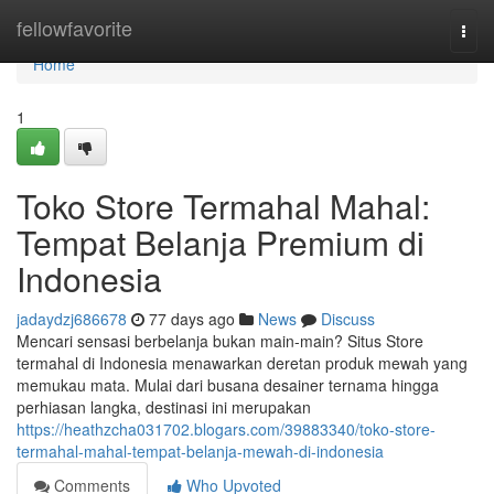
Home
fellowfavorite
Togg
navi
Home
1
Toko Store Termahal Mahal:
Tempat Belanja Premium di
Indonesia
jadaydzj686678
77 days ago
News
Discuss
Mencari sensasi berbelanja bukan main-main? Situs Store
termahal di Indonesia menawarkan deretan produk mewah yang
memukau mata. Mulai dari busana desainer ternama hingga
perhiasan langka, destinasi ini merupakan
https://heathzcha031702.blogars.com/39883340/toko-store-
termahal-mahal-tempat-belanja-mewah-di-indonesia
Comments
Who Upvoted