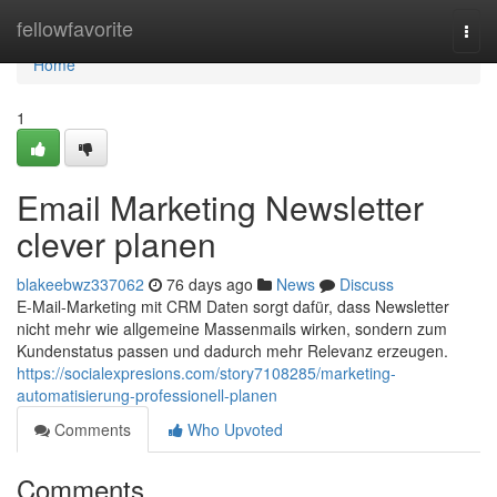
Home
fellowfavorite
Togg
navi
Home
1
Email Marketing Newsletter
clever planen
blakeebwz337062
76 days ago
News
Discuss
E-Mail-Marketing mit CRM Daten sorgt dafür, dass Newsletter
nicht mehr wie allgemeine Massenmails wirken, sondern zum
Kundenstatus passen und dadurch mehr Relevanz erzeugen.
https://socialexpresions.com/story7108285/marketing-
automatisierung-professionell-planen
Comments
Who Upvoted
Comments