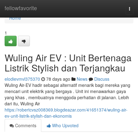
Home
fellowfavorite
Togg
navi
Home
1
Wuling Air EV : Unit Bertenaga
Listrik Stylish dan Terjangkau
elodievmvl375370
78 days ago
News
Discuss
Wuling Air-EV hadir sebagai alternatif menarik bagi mereka yang
mencari unit elektrik yang bergaya . Unit ini menawarkan gaya
yang khas , membuatnya menggoda perhatian di jalanan. Lebih
dari itu, Wuling Air
https://robertcvsz008369.blogdeazar.com/41651374/wuling-air-
ev-unit-listrik-stylish-dan-ekonomis
Comments
Who Upvoted