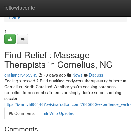
Home
fellowfavorite
Home
1
Find Relief : Massage
Therapists in Cornelius, NC
emilianerv455949
79 days ago
News
Discuss
Feeling stressed ? Find qualified bodywork therapists right here in
Cornelius, North Carolina! Whether you’re seeking soreness
reduction from chronic ailments or simply desire some soothing
session ,
https://iwantyhl904467.wikinarration.com/7665600/experience_well
Comments
Who Upvoted
Comments