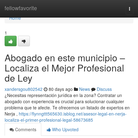
Home
fellowfavorite
Togg
navi
Home
1
Abogado en este municipio –
Localiza el Mejor Profesional
de Ley
xandersgou802542
80 days ago
News
Discuss
¿Necesitas representación jurídica en la zona? Contratar un
abogado con experiencia es crucial para solucionar cualquier
problema que te afecte. Te ofrecemos un listado de expertos en
Nerja ,
https://flynngttt565630.isblog.net/asesor-legal-en-nerja-
localiza-el-primer-profesional-legal-58673685
Comments
Who Upvoted