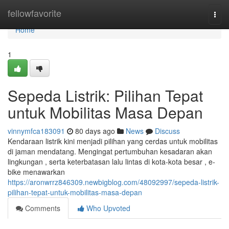
Home
fellowfavorite
Togg
navi
Home
1
Sepeda Listrik: Pilihan Tepat
untuk Mobilitas Masa Depan
vinnymfca183091
80 days ago
News
Discuss
Kendaraan listrik kini menjadi pilihan yang cerdas untuk mobilitas
di jaman mendatang. Mengingat pertumbuhan kesadaran akan
lingkungan , serta keterbatasan lalu lintas di kota-kota besar , e-
bike menawarkan
https://aronwrrz846309.newbigblog.com/48092997/sepeda-listrik-
pilihan-tepat-untuk-mobilitas-masa-depan
Comments
Who Upvoted