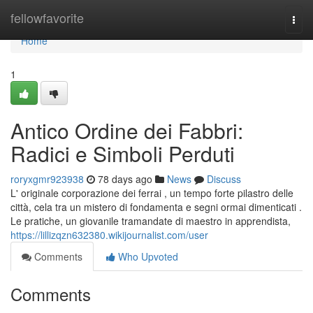
Home
fellowfavorite
Togg
navi
Home
1
Antico Ordine dei Fabbri:
Radici e Simboli Perduti
roryxgmr923938
78 days ago
News
Discuss
L' originale corporazione dei ferrai , un tempo forte pilastro delle
città, cela tra un mistero di fondamenta e segni ormai dimenticati .
Le pratiche, un giovanile tramandate di maestro in apprendista,
https://lillizqzn632380.wikijournalist.com/user
Comments
Who Upvoted
Comments