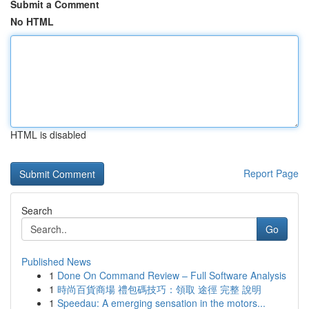
Submit a Comment
No HTML
HTML is disabled
Report Page
Search
Go
Published News
1
Done On Command Review – Full Software Analysis
1
時尚百貨商場 禮包碼技巧：領取 途徑 完整 說明
1
Speedau: A emerging sensation in the motors...