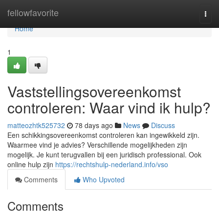
Home
fellowfavorite
Togg
navi
Home
1
Vaststellingsovereenkomst
controleren: Waar vind ik hulp?
matteozhtk525732
78 days ago
News
Discuss
Een schikkingsovereenkomst controleren kan ingewikkeld zijn.
Waarmee vind je advies? Verschillende mogelijkheden zijn
mogelijk. Je kunt terugvallen bij een juridisch professional. Ook
online hulp zijn
https://rechtshulp-nederland.info/vso
Comments
Who Upvoted
Comments