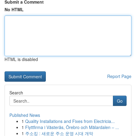
Submit a Comment
No HTML
HTML is disabled
Report Page
Search
Go
Published News
1
Quality Installations and Fixes from Electricia...
1
Flyttfirma i Västerås, Örebro och Mälardalen – ...
1
주소킹 : 새로운 주소 운영 시대 개막