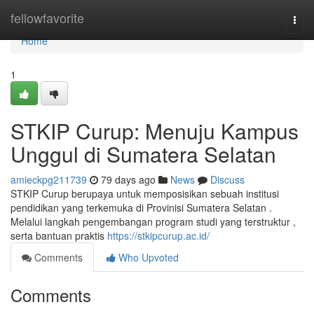
Home
fellowfavorite
Togg
navi
Home
1
STKIP Curup: Menuju Kampus
Unggul di Sumatera Selatan
amieckpg211739
79 days ago
News
Discuss
STKIP Curup berupaya untuk memposisikan sebuah institusi
pendidikan yang terkemuka di Provinisi Sumatera Selatan .
Melalui langkah pengembangan program studi yang terstruktur ,
serta bantuan praktis
https://stkipcurup.ac.id/
Comments
Who Upvoted
Comments