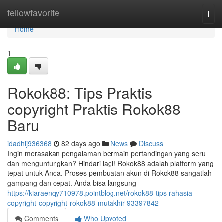
Home
fellowfavorite
Togg
navi
Home
1
Rokok88: Tips Praktis
copyright Praktis Rokok88
Baru
idadhlj936368
82 days ago
News
Discuss
Ingin merasakan pengalaman bermain pertandingan yang seru
dan menguntungkan? Hindari lagi! Rokok88 adalah platform yang
tepat untuk Anda. Proses pembuatan akun di Rokok88 sangatlah
gampang dan cepat. Anda bisa langsung
https://kiaraenqy710978.pointblog.net/rokok88-tips-rahasia-
copyright-copyright-rokok88-mutakhir-93397842
Comments
Who Upvoted