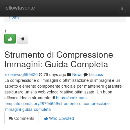
Home
fellowfavorite
Togg
navi
Home
1
Strumento di Compressione
Immagini: Guida Completa
lexiemwqg599420
79 days ago
News
Discuss
La compressione di immagini o ottimizzazione di immagini è un
aspetto elemento componente cruciale per mantenere garantire
assicurare un sito web veloce reattivo ottimizzato. Un buon
efficace ideale strumento di
https://bookmark-
template.com/story28704659/strumento-di-compressione-
immagini-guida-completa
Comments
Who Upvoted