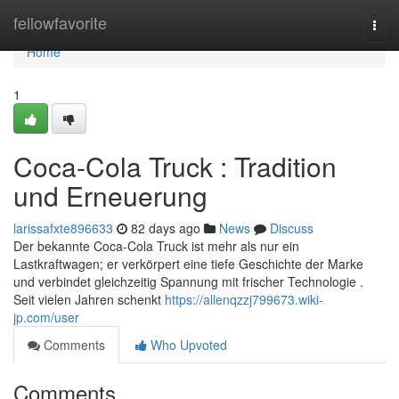
Home
fellowfavorite
Togg
navi
Home
1
Coca-Cola Truck : Tradition
und Erneuerung
larissafxte896633
82 days ago
News
Discuss
Der bekannte Coca-Cola Truck ist mehr als nur ein
Lastkraftwagen; er verkörpert eine tiefe Geschichte der Marke
und verbindet gleichzeitig Spannung mit frischer Technologie .
Seit vielen Jahren schenkt
https://allenqzzj799673.wiki-
jp.com/user
Comments
Who Upvoted
Comments