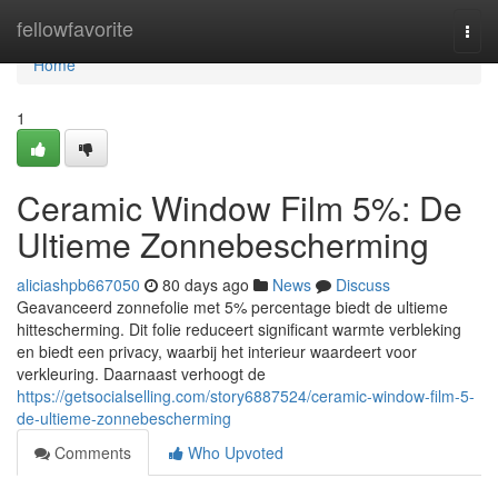
Home
fellowfavorite
Togg
navi
Home
1
Ceramic Window Film 5%: De
Ultieme Zonnebescherming
aliciashpb667050
80 days ago
News
Discuss
Geavanceerd zonnefolie met 5% percentage biedt de ultieme
hittescherming. Dit folie reduceert significant warmte verbleking
en biedt een privacy, waarbij het interieur waardeert voor
verkleuring. Daarnaast verhoogt de
https://getsocialselling.com/story6887524/ceramic-window-film-5-
de-ultieme-zonnebescherming
Comments
Who Upvoted