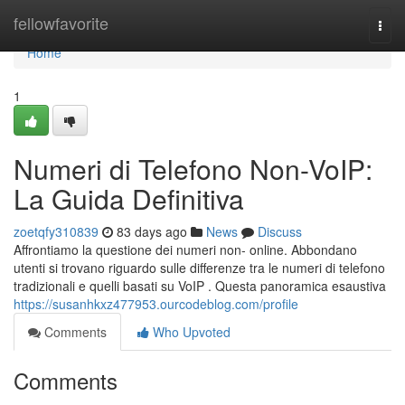
Home
fellowfavorite
Togg
navi
Home
1
Numeri di Telefono Non-VoIP:
La Guida Definitiva
zoetqfy310839
83 days ago
News
Discuss
Affrontiamo la questione dei numeri non- online. Abbondano
utenti si trovano riguardo sulle differenze tra le numeri di telefono
tradizionali e quelli basati su VoIP . Questa panoramica esaustiva
https://susanhkxz477953.ourcodeblog.com/profile
Comments
Who Upvoted
Comments