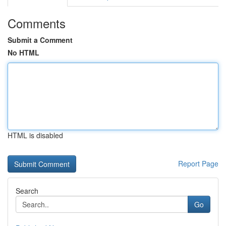
Comments
Submit a Comment
No HTML
HTML is disabled
Report Page
Search
Go