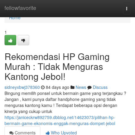
Home
fellowfavorite
Togg
navi
Home
1
Rekomendasi HP Gaming
Murah : Tidak Menguras
Kantong Jebol!
sidneyxbwj378360
84 days ago
News
Discuss
Bingung memilih ponsel untuk bermain game yang terjangkau ?
Jangan , kami punya daftar handphone gaming yang tidak
menguras kantong kamu ! Terdapat beberapa opsi dengan
kinerja yang cukup untuk
https://janiceckrw892759.dbblog.net/14623073/pilihan-hp-
bermain-game-ekonomis-enggak-menguras-dompet-jebol
Comments
Who Upvoted