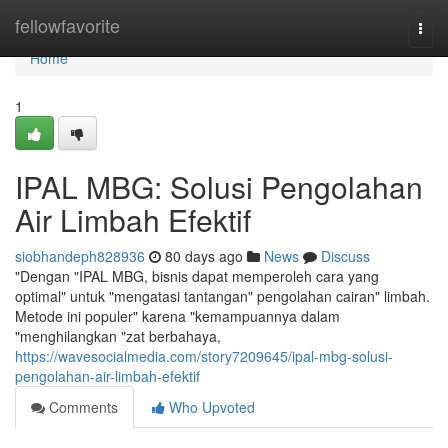
Home
fellowfavorite
Togg
navi
Home
1
IPAL MBG: Solusi Pengolahan
Air Limbah Efektif
siobhandeph828936
80 days ago
News
Discuss
"Dengan "IPAL MBG, bisnis dapat memperoleh cara yang
optimal" untuk "mengatasi tantangan" pengolahan cairan" limbah.
Metode ini populer" karena "kemampuannya dalam
"menghilangkan "zat berbahaya,
https://wavesocialmedia.com/story7209645/ipal-mbg-solusi-
pengolahan-air-limbah-efektif
Comments
Who Upvoted