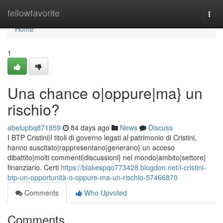
Home
fellowfavorite
Togg
navi
Home
1
Una chance o|oppure|ma} un
rischio?
abelupbq871859
84 days ago
News
Discuss
I BTP Cristini|I titoli di governo legati al patrimonio di Cristini,
hanno suscitato|rappresentano|generano} un acceso
dibattito|molti commenti|discussioni} nel mondo|ambito|settore}
finanziario. Certi
https://blakespqo773428.blogdon.net/i-cristini-
btp-un-opportunità-o-oppure-ma-un-rischio-57466870
Comments
Who Upvoted
Comments