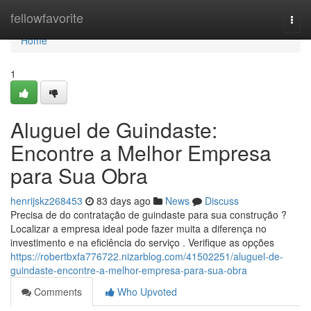
Home
fellowfavorite
Togg
navi
Home
1
Aluguel de Guindaste:
Encontre a Melhor Empresa
para Sua Obra
henrijskz268453
83 days ago
News
Discuss
Precisa de do contratação de guindaste para sua construção ?
Localizar a empresa ideal pode fazer muita a diferença no
investimento e na eficiência do serviço . Verifique as opções
https://robertbxfa776722.nizarblog.com/41502251/aluguel-de-
guindaste-encontre-a-melhor-empresa-para-sua-obra
Comments
Who Upvoted