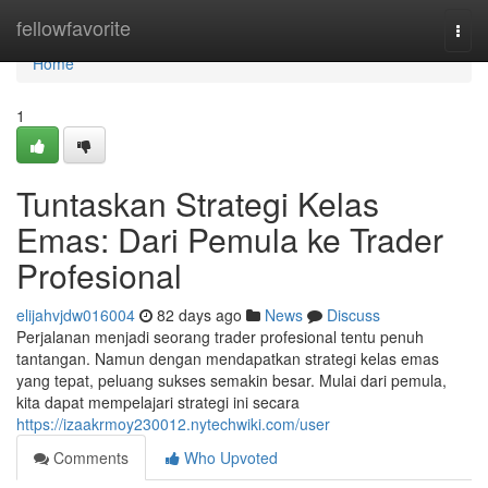
Home
fellowfavorite
Togg
navi
Home
1
Tuntaskan Strategi Kelas
Emas: Dari Pemula ke Trader
Profesional
elijahvjdw016004
82 days ago
News
Discuss
Perjalanan menjadi seorang trader profesional tentu penuh
tantangan. Namun dengan mendapatkan strategi kelas emas
yang tepat, peluang sukses semakin besar. Mulai dari pemula,
kita dapat mempelajari strategi ini secara
https://izaakrmoy230012.nytechwiki.com/user
Comments
Who Upvoted