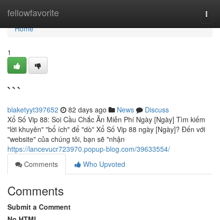
Home
fellowfavorite
Togg
navi
Home
1
```
blaketyyt397652
82 days ago
News
Discuss
Xổ Số Vip 88: Soi Cầu Chắc Ăn Miễn Phí Ngày [Ngày] Tìm kiếm
"lời khuyên" "bổ ích" để "dò" Xổ Số Vip 88 ngày [Ngày]? Đến với
"website" của chúng tôi, bạn sẽ "nhận
https://lancevucr723970.popup-blog.com/39633554/
Comments
Who Upvoted
Comments
Submit a Comment
No HTML