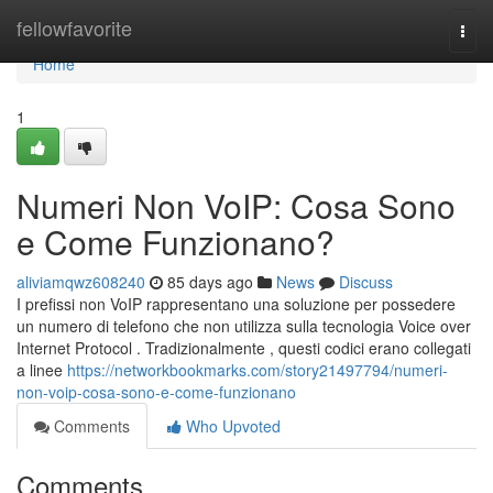
Home
fellowfavorite
Togg
navi
Home
1
Numeri Non VoIP: Cosa Sono
e Come Funzionano?
aliviamqwz608240
85 days ago
News
Discuss
I prefissi non VoIP rappresentano una soluzione per possedere
un numero di telefono che non utilizza sulla tecnologia Voice over
Internet Protocol . Tradizionalmente , questi codici erano collegati
a linee
https://networkbookmarks.com/story21497794/numeri-
non-voip-cosa-sono-e-come-funzionano
Comments
Who Upvoted
Comments